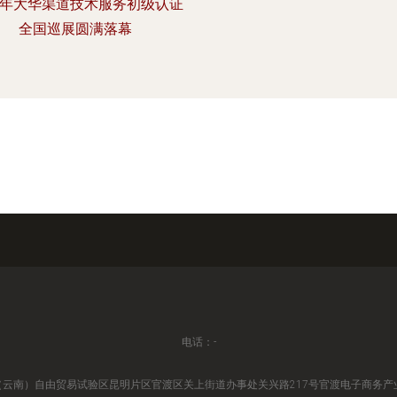
16年大华渠道技术服务初级认证
全国巡展圆满落幕
电话：-
云南）自由贸易试验区昆明片区官渡区关上街道办事处关兴路217号官渡电子商务产业园